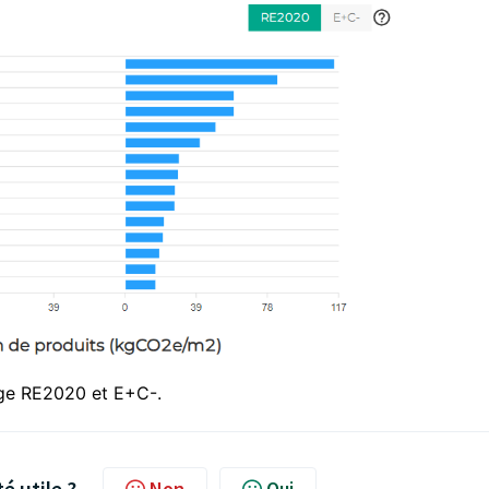
age RE2020 et E+C-.
té utile ?
Non
Oui